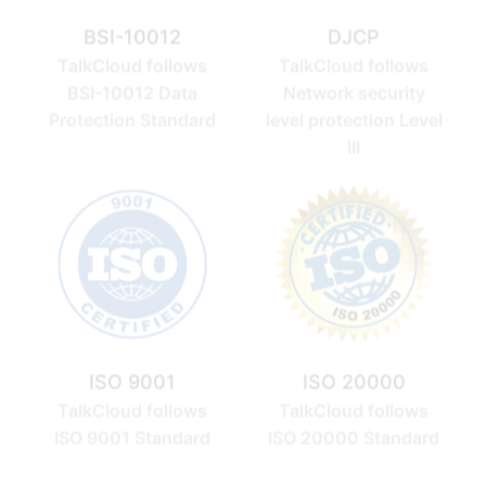
TalkCloud follows
TalkCloud follows
BSI-10012 Data
Network security
Protection Standard
level protection Level
III
ISO 9001
ISO 20000
TalkCloud follows
TalkCloud follows
ISO 9001 Standard
ISO 20000 Standard
经英国标准协会（BSI）的严格审核，拓课云获得BS10012
个人信息管理体系(Personal Information Management